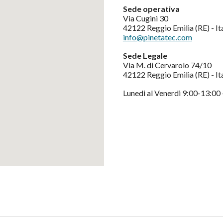
Sede operativa
Via
Cugini
3
0
42
1
22
Reggio Emilia
(RE) - It
info@pinetatec.com
Sede Legale
Via M. di Cervarolo 74/10
42122 Reggio Emilia (RE) - It
Lunedi al Venerdi 9:00-13:00