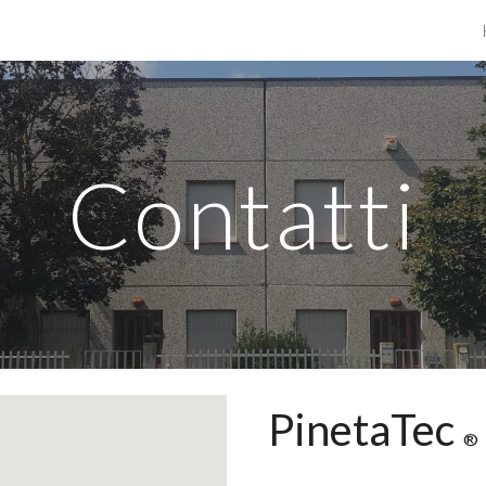
ip to main content
Skip to navigat
Contatti
PinetaTec
®